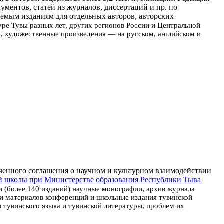
ументов, статей из журналов, диссертаций и пр. по
емым изданиям для отдельных авторов, авторских
туре Тувы разных лет, других регионов России и Центральной
е, художественные произведения — на русском, английском и
юченного соглашения о научном и культурном взаимодействии
й школы при Министерстве образования Республики Тыва
и (более 140 изданий) научные монографии, архив журнала
и материалов конференций и школьные издания тувинской
тувинского языка и тувинской литературы, проблем их