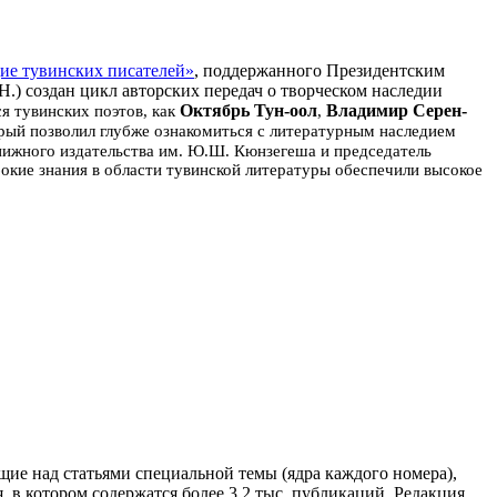
ие тувинских писателей»
, поддержанного Президентским
.) создан цикл авторских передач о творческом наследии
Октябрь Тун-оол
Владимир Серен-
я тувинских поэтов, как
,
орый позволил глубже ознакомиться с литературным наследием
книжного издательства им. Ю.Ш. Кюнзегеша и председатель
окие знания в области тувинской литературы обеспечили высокое
ие над статьями специальной темы (ядра каждого номера),
 в котором содержатся более 3,2 тыс. публикаций. Редакция