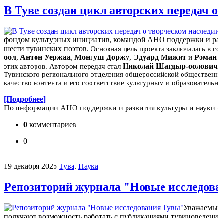
В Туве создан цикл авторских передач 
фондом культурных инициатив, командой АНО поддержки и разв
шести тувинских поэтов.
Основная цель проекта заключалась в 
оол
Антон Уержаа
Монгуш Доржу
Эдуард Мижит
Роман
,
,
,
и
Николай Шагдыр-оолович
этих авторов. Автором передач стал
Тувинского регионального отделения общероссийской общественно
качество контента и его соответствие культурным и образователь
[Подробнее]
По информации АНО поддержки и развития культуры и науки
0
комментариев
0
19 декабря 2025
Тува
.
Наука
Репозиторий журнала "Новые исследов
Уважаемые
получают возможность работать с публикациями тувиноведения 