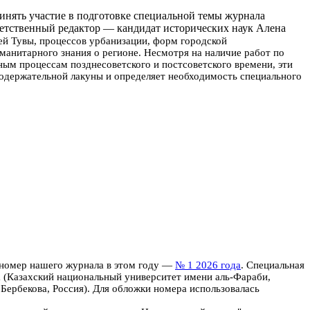
инять участие в подготовке специальной темы журнала
ветственный редактор — кандидат исторических наук Алена
ей Тувы, процессов урбанизации, форм городской
манитарного знания о регионе. Несмотря на наличие работ по
ным процессам позднесоветского и постсоветского времени, эти
 содержательной лакуны и определяет необходимость специального
 номер нашего журнала в этом году —
№ 1 2026 года
. Специальная
а (Казахский национальный университет имени аль-Фараби,
Бербекова, Россия). Для обложки номера использовалась