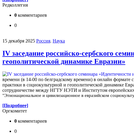
Редколлегия
0
комментариев
0
15 декабря 2025
Россия
.
Наука
IV заседание российско-сербского сем
геополитической динамике Евразии»
времени (в 14-00 по белградскому времени) в онлайн формате
практики в социокультурной и геополитической динамике Евр
сотрудничестве между НГТУ НЭТИ и Институтом европейских 
"
Этнонациональное и цивилизационное в евразийском социокульт
[Подробнее]
Оргкомитет
0
комментариев
0