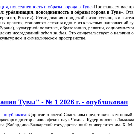
Приглашаем вас пр
я: урбанизация, повседневность и образы города в Туве
». От
рситет, Россия).
Исследования городской жизни тувинцев и жител
х практик, становятся сегодня одним из ключевых направлений гу
урана), культурной политике, образованию, религии, социокультур
одских исследований
urban studies
. Это свидетельствует о наличии
 культурном и символическом пространстве.
ия Тувы" - № 1 2026 г. - опубликован
Дорогие коллеги! Счастливы представить вам новый
редакторы: доктор философских наук Чимиза Кудер-ооловна Ламажа
ва (Кабардино-Балкарский государственный университет им. Х. М. 