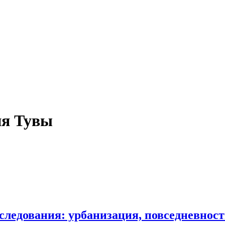
ия Тувы
следования: урбанизация, повседневност