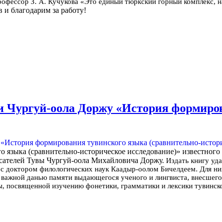
офессор З. А. Кучукова «Это единый тюркский горный комплекс, на
в и благодарим за работу!
и Чургуй-оола Доржу «История формиров
о языка (сравнительно-историческое исследование)» известного
писателей Тувы Чургуй-оола Михайловича Доржу.
Издать книгу уда
 с доктором филологических наук Каадыр-оолом Бичелдеем.
Для ни
 важной данью памяти выдающегося ученого и лингвиста, внесшего 
, посвященной изучению фонетики, грамматики и лексики тувинског