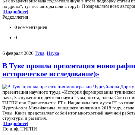
Как охарактеризовала подготовленную в итоге подборку статей пр
Поздравляем всех авторо
по дрова”, тут все авторы шли в гору!»
[Подробнее]
Редколлегия
0
комментариев
0
6 февраля 2026
Тува
.
Наука
В Туве прошла презентация монографи
историческое исследование)»
презентация научного труда «История формирования тувинског
наук, Заслуженного деятеля науки Тувы, поэта, члена Союза 
ТИГПИ при Правительстве РТ и Национального музея РТ во главе
Чургуй-оола Михайловича, ушедшего из жизни в 2018 году, стало
Тувы.
Книга представляет собой итог многолетней научной работы
структуры и развития.
[Подробнее]
По инф. ТИГПИ