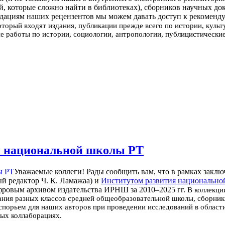
й, которые сложно найти в библиотеках), сборников научных док
дациям наших рецензентов мы можем давать доступ к рекоменду
который входят издания, публикации прежде всего по истории, куль
ие работы по истории, социологии, антропологии, публицистически
я национальной школы РТ
Уважаемые коллеги! Рады сообщить вам, что в рамках закл
й редактор Ч. К. Ламажаа) и
Институтом развития национально
фровым архивом издательства ИРНШ за 2010–2025 гг.
В коллекци
ания разных классов средней общеобразовательной школы, сборник
орьем для наших авторов при проведении исследований в области 
ных коллаборациях.