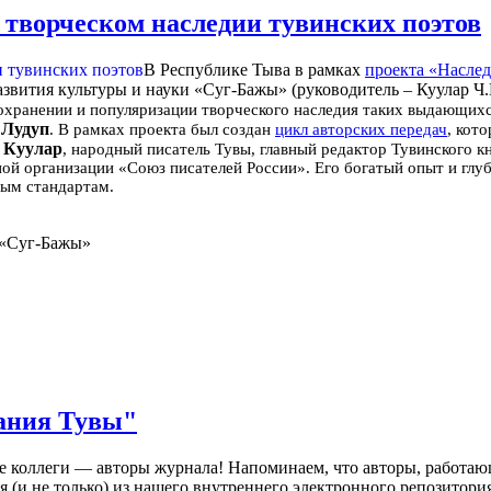
о творческом наследии тувинских поэтов
В Республике Тыва в рамках
проекта «Наслед
ития культуры и науки «Суг-Бажы» (руководитель – Куулар Ч.Н
сохранении и популяризации творческого наследия таких выдающихс
 Лудуп
. В рамках проекта был создан
цикл авторских передач
, кот
 Куулар
, народный писатель Тувы, главный редактор Тувинского 
й организации «Союз писателей России». Его богатый опыт и глуб
ным стандартам.
 «Суг-Бажы»
ания Тувы"
 коллеги — авторы журнала! Напоминаем, что авторы, работающ
(и не только) из нашего внутреннего электронного репозитория,