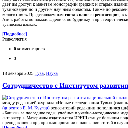
дает им доступ к макетам монографий (редких и старых издани
тувиноведению и другим научным областям. Также по рекомен
коллективов.
Представляем вам
состав нашего репозитори
я, в 
Азии, работы по номадоведению, по буддизму и пр., теоретическ
тувинском языках:
[Подробнее]
Редколлегия
0
комментариев
0
18 декабря 2025
Тува
.
Наука
Сотрудничество с Институтом развити
между редакцией журнала «Новые исследования Тувы» (главны
(директор Е. М. Куулар)
репозиторий редакции пополнился ци
«Башкы» за последние годы, учебные и учебно-методические изд
литературы.
Материалы издательства ИРНШ станут большим подсп
преподавания и пр., при планировании и написании статей в науч
[Подробнее]